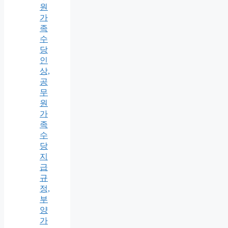
원
가
족
수
당
인
상,
공
무
원
가
족
수
당
지
급
규
정,
부
양
가