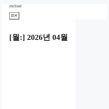
컨
zncloud
텐
메
츠
뉴
로
건
너
[월:]
2026년 04월
뛰
기