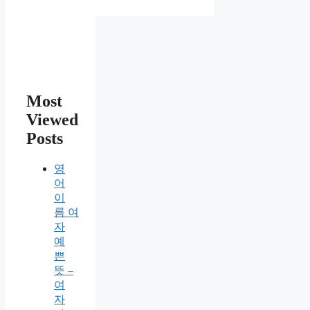
테
고
리
Most
Viewed
Posts
영
어
이
름 여
자
예
쁜
뜻 –
여
자