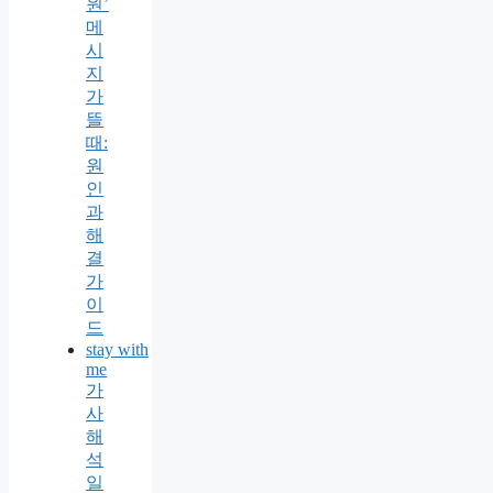
원’
메
시
지
가
뜰
때:
원
인
과
해
결
가
이
드
stay with
me
가
사
해
석
일