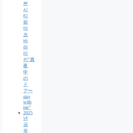
본
시
티
팝
마
츠
바
라
미
키”真
夜
中
の
ド
ア〜
stay
with
me”
2025
년
공
무