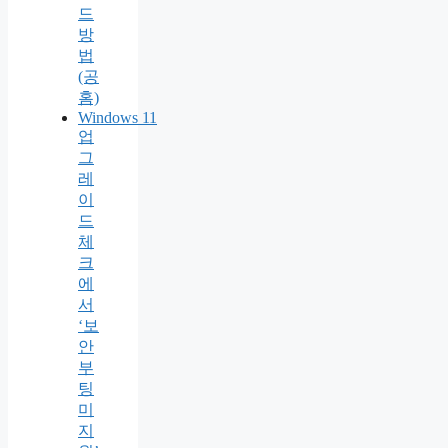
드
방
법
(공
홈)
Windows 11
업
그
레
이
드
체
크
에
서
‘보
안
부
팅
미
지