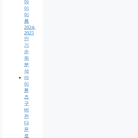
아
이
이
름
2024-
2025
인
기
순
위
분
석
아
이
튠
즈
구
버
전
다
운
로