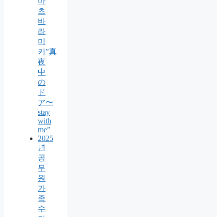
마
츠
바
라
미
키”真
夜
中
の
ド
ア〜
stay
with
me”
2025
년
공
무
원
가
족
수