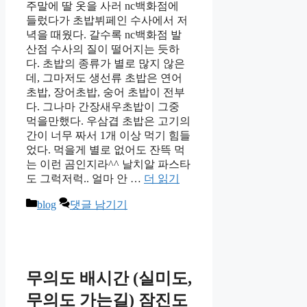
주말에 딸 옷을 사러 nc백화점에
들렀다가 초밥뷔페인 수사에서 저
녁을 때웠다. 갈수록 nc백화점 발
산점 수사의 질이 떨어지는 듯하
다. 초밥의 종류가 별로 많지 않은
데, 그마저도 생선류 초밥은 연어
초밥, 장어초밥, 숭어 초밥이 전부
다. 그나마 간장새우초밥이 그중
먹을만했다. 우삼겹 초밥은 고기의
간이 너무 짜서 1개 이상 먹기 힘들
었다. 먹을게 별로 없어도 잔뜩 먹
는 이런 곰인지라^^ 날치알 파스타
도 그럭저럭.. 얼마 안 …
더 읽기
카
blog
댓글 남기기
테
고
리
무의도 배시간 (실미도,
무의도 가는길) 잠진도