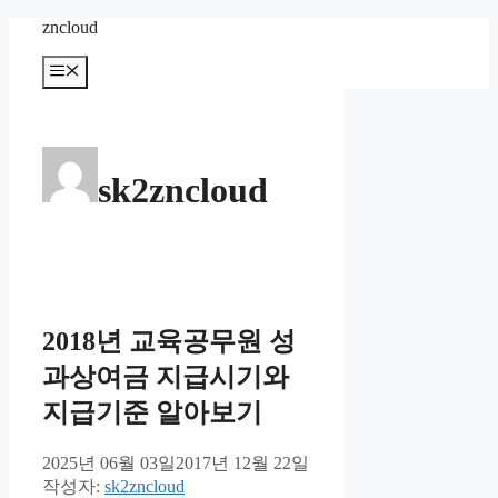
컨
zncloud
텐
메
츠
뉴
로
건
너
뛰
sk2zncloud
기
2018년 교육공무원 성
과상여금 지급시기와
지급기준 알아보기
2025년 06월 03일
2017년 12월 22일
작성자:
sk2zncloud