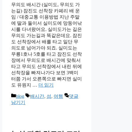
무의도 배시간 (실미도, 무의도 가
는길) 잠진도 선착장 카페리 배 운
임 / 대중교통 이용방법 지난 주말
에 딸과 둘이서 실미도에 망둥어낚
시를 다녀왔어요. 실미도가는 길은
무의도 가는길과 똑같은데요. 잠진
도 선착장에서 배를 타고 일단 무
의도로 넘어가야 되죠. 실미도는
무룡1호나 5호를 타고 잠진도 선착
장에서 무의도로 배시간에 맞춰서
타고 무의도 선착장에서 내린 뒤에
선착장을 빠져나가다 보면 3백미
터쯤 가서 오른쪽으로 빠지면 실미
도 유원지 …
더 읽기
카
태
blog
배시간
,
섬
,
여행
댓글
테
그
남기기
고
리