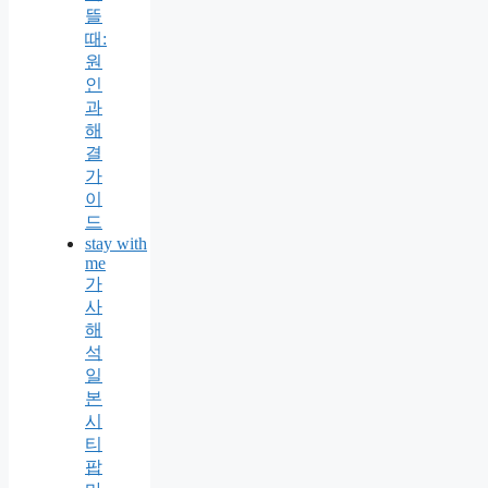
뜰
때:
원
인
과
해
결
가
이
드
stay with
me
가
사
해
석
일
본
시
티
팝