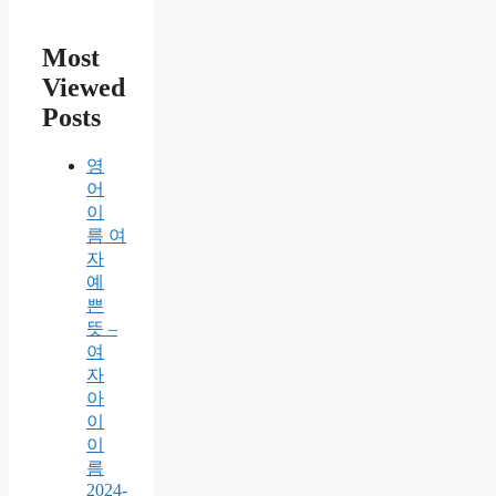
Most
Viewed
Posts
영
어
이
름 여
자
예
쁜
뜻 –
여
자
아
이
이
름
2024-