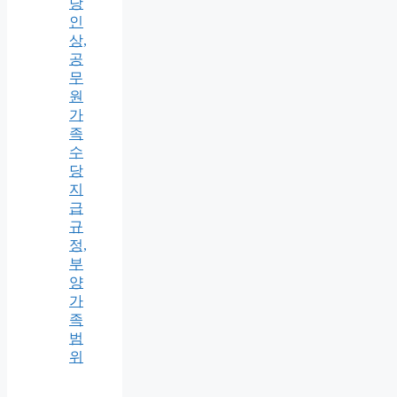
당
인
상,
공
무
원
가
족
수
당
지
급
규
정,
부
양
가
족
범
위