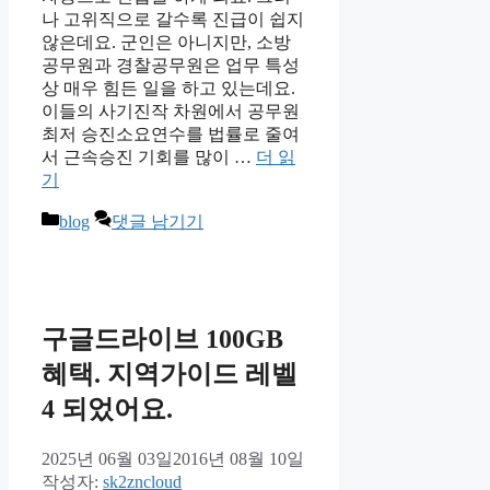
나 고위직으로 갈수록 진급이 쉽지
않은데요. 군인은 아니지만, 소방
공무원과 경찰공무원은 업무 특성
상 매우 힘든 일을 하고 있는데요.
이들의 사기진작 차원에서 공무원
최저 승진소요연수를 법률로 줄여
서 근속승진 기회를 많이 …
더 읽
기
카
blog
댓글 남기기
테
고
리
구글드라이브 100GB
혜택. 지역가이드 레벨
4 되었어요.
2025년 06월 03일
2016년 08월 10일
작성자:
sk2zncloud