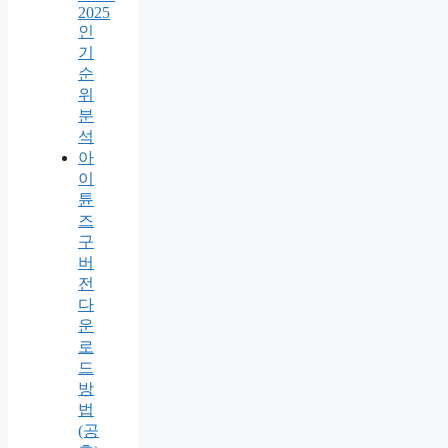
2025
인
기
순
위
분
석
아
이
튠
즈
구
버
전
다
운
로
드
방
법
(공