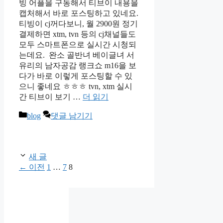
빙 어플을 구동해서 티브이 내용을
캡처해서 바로 포스팅하고 있네요.
티빙이 cj꺼다보니, 월 2900원 정기
결제하면 xtm, tvn 등의 cj채널들도
모두 스마트폰으로 실시간 시청되
는데요. 완소 골반녀 베이글녀 서
유리의 남자공감 랭크쇼 m16을 보
다가 바로 이렇게 포스팅할 수 있
으니 좋네요 ㅎㅎㅎ tvn, xtm 실시
간 티브이 보기 …
더 읽기
카
blog
댓글 남기기
테
고
리
새 글
페
페
페
←
이전
1
…
7
8
이
이
이
지
지
지