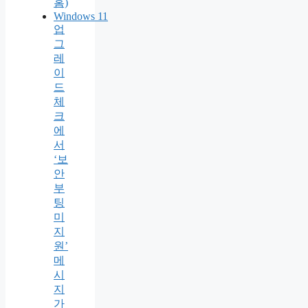
홈)
Windows 11
업
그
레
이
드
체
크
에
서
‘보
안
부
팅
미
지
원’
메
시
지
가