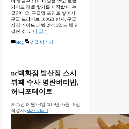
아래 글은 당시 메일을 받고 로컬
가이드 레벨 쌓기를 시작할 때 쓴
글인데요. 구글맵 포인트 쌓아서
구글 드라이브 100GB 받자. 구글
지역 가이드 레벨 2^^; 5일도 채 안
걸린 것 …
더 읽기
카
blog
댓글 남기기
테
고
리
nc백화점 발산점 스시
뷔페 수사 명란버터밥,
허니포테이토
2025년 06월 03일
2016년 05월 18일
작성자:
sk2zncloud