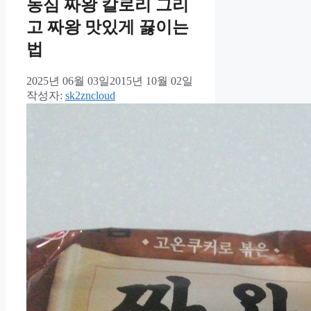
농심 짜왕 칼로리 그리
고 짜왕 맛있게 끓이는
법
2025년 06월 03일
2015년 10월 02일
작성자:
sk2zncloud