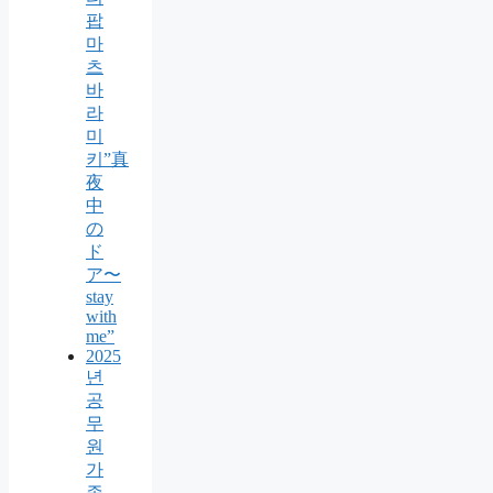
팝
마
츠
바
라
미
키”真
夜
中
の
ド
ア〜
stay
with
me”
2025
년
공
무
원
가
족