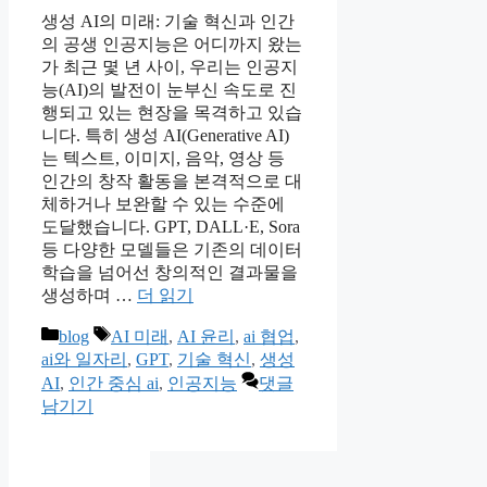
생성 AI의 미래: 기술 혁신과 인간
의 공생 인공지능은 어디까지 왔는
가 최근 몇 년 사이, 우리는 인공지
능(AI)의 발전이 눈부신 속도로 진
행되고 있는 현장을 목격하고 있습
니다. 특히 생성 AI(Generative AI)
는 텍스트, 이미지, 음악, 영상 등
인간의 창작 활동을 본격적으로 대
체하거나 보완할 수 있는 수준에
도달했습니다. GPT, DALL·E, Sora
등 다양한 모델들은 기존의 데이터
학습을 넘어선 창의적인 결과물을
생성하며 …
더 읽기
카
태
blog
AI 미래
,
AI 윤리
,
ai 협업
,
테
그
ai와 일자리
,
GPT
,
기술 혁신
,
생성
고
AI
,
인간 중심 ai
,
인공지능
댓글
리
남기기