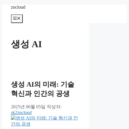
컨
zncloud
텐
메
츠
뉴
로
건
너
생성 AI
뛰
기
생성 AI의 미래: 기술
혁신과 인간의 공생
2025년 06월 05일
작성자:
sk2zncloud