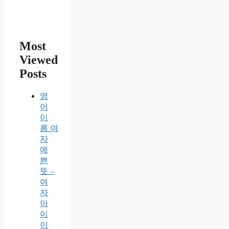
Most
Viewed
Posts
영
어
이
름 여
자
예
쁜
뜻 –
여
자
아
이
이