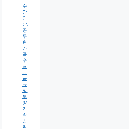
수
당
인
상,
공
무
원
가
족
수
당
지
급
규
정,
부
양
가
족
범
위