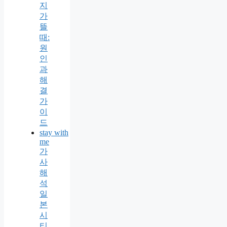
지
가
뜰
때:
원
인
과
해
결
가
이
드
stay with
me
가
사
해
석
일
본
시
티