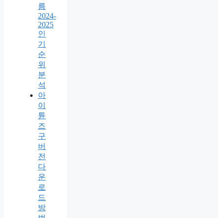
름
2024-
2025
인
기
순
위
분
석
아
이
튠
즈
구
버
전
다
운
로
드
방
법