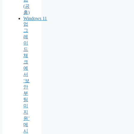
(공
홈)
Windows 11
업
그
레
이
드
체
크
에
서
‘보
안
부
팅
미
지
원’
메
시