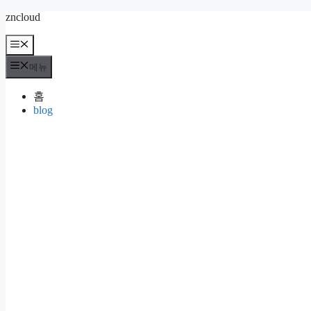
컨
zncloud
텐
메
츠
뉴
로
메뉴
건
너
홈
뛰
blog
기