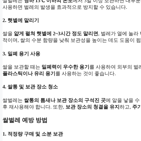
쌀벌레는
영하 15℃ 이하의 온도
에서 3일 이상 보관하면 대부분
사용하면 벌레의 발생을 효과적으로 방지할 수 있습니다.
2. 햇볕에 말리기
쌀을
얇게 펼쳐 햇볕에 2~3시간 정도 말리면
, 벌레가 열에 놀
적이며, 쌀의 수분 함량을 낮춰 보관성을 높이는 데도 도움이 됩
3. 밀폐 용기 사용
쌀을 보관할 때는
밀폐력이 우수한 용기
를 사용하여 외부의 벌
플라스틱이나 유리 용기
를 사용하는 것이 좋습니다.
4. 쌀통 및 보관 장소 청소
쌀벌레는
쌀통의 틈새나 보관 장소의 구석진 곳
에 알을 낳을 수
후 재사용해야 합니다. 또한,
보관 장소의 청결을 유지
하고,
주
쌀벌레 예방 방법
1. 적정량 구매 및 소분 보관