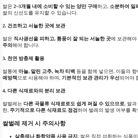
쌀은
2~3개월 내에 소비할 수 있는 양만 구매
하고,
소분하여 밀
쌀의 신선도를 유지할 수 있습니다.
2. 건조하고 서늘한 곳에 보관
쌀은
직사광선을 피하고, 통풍이 잘 되는 서늘한 곳
에 보관해야
주의
해야 합니다.
3. 천연 방충제 활용
쌀통에
마늘, 말린 고추, 녹차 티백
등을 함께 넣으면, 이들의 향
예방책
으로 사용해야 하며,
기본적인 보관 관리가 우선
되어야 
4. 다른 식재료와의 분리 보관
쌀벌레는
다른 곡물류 식재료로도 쉽게 퍼질 수 있으므로
, 쌀과
한,
주기적으로 다른 식재료도 점검
하여 벌레의 발생 여부를 확
쌀벌레 제거 시 주의사항
살충제나 화학약품 사용 금지
: 쌀은 직접 섭취하는 식품