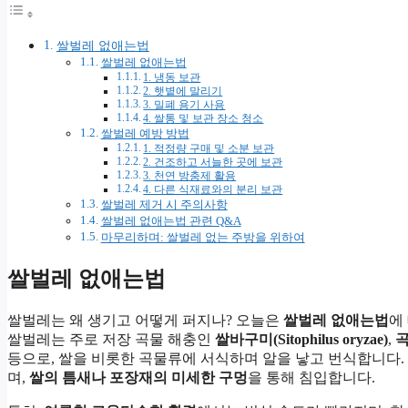
쌀벌레 없애는법
쌀벌레 없애는법
1. 냉동 보관
2. 햇볕에 말리기
3. 밀폐 용기 사용
4. 쌀통 및 보관 장소 청소
쌀벌레 예방 방법
1. 적정량 구매 및 소분 보관
2. 건조하고 서늘한 곳에 보관
3. 천연 방충제 활용
4. 다른 식재료와의 분리 보관
쌀벌레 제거 시 주의사항
쌀벌레 없애는법 관련 Q&A
마무리하며: 쌀벌레 없는 주방을 위하여
쌀벌레 없애는법
쌀벌레는 왜 생기고 어떻게 퍼지나? 오늘은
쌀벌레 없애는법
에
쌀벌레는 주로 저장 곡물 해충인
쌀바구미(Sitophilus oryzae)
,
곡
등으로, 쌀을 비롯한 곡물류에 서식하며 알을 낳고 번식합니다.
며,
쌀의 틈새나 포장재의 미세한 구멍
을 통해 침입합니다.