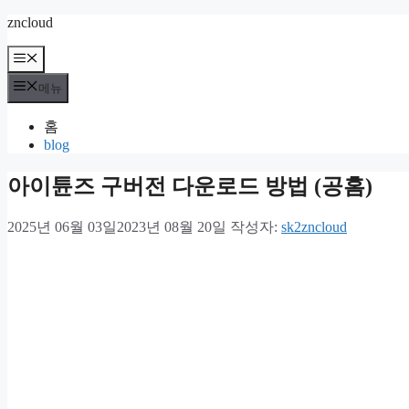
컨
zncloud
텐
메
츠
뉴
로
메뉴
건
너
홈
뛰
blog
기
아이튠즈 구버전 다운로드 방법 (공홈)
2025년 06월 03일
2023년 08월 20일
작성자:
sk2zncloud