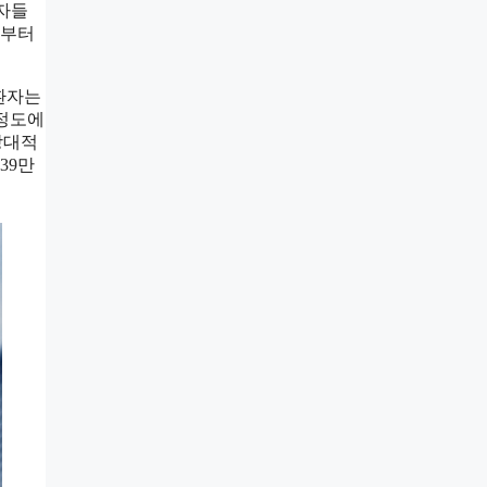
환자들
경부터
 환자는
 정도에
상대적
39만