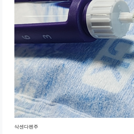
삭센다펜주