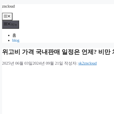
컨
zncloud
텐
메
츠
뉴
로
메뉴
건
너
홈
뛰
blog
기
위고비 가격 국내판매 일정은 언제? 비만
2025년 06월 03일
2024년 09월 21일
작성자:
sk2zncloud