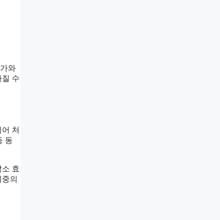
문가와
아질 수
되어 처
등 동
감소 효
체중의