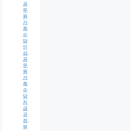
공
무
원
가
족
수
당
인
상,
공
무
원
가
족
수
당
지
급
규
정,
부