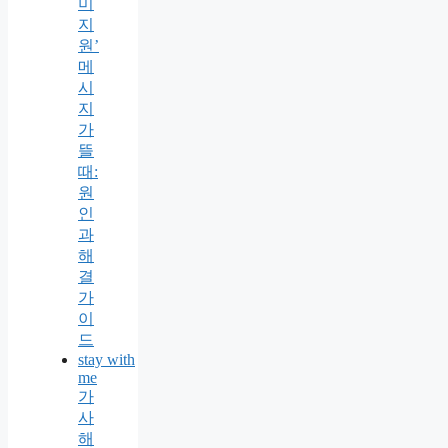
미
지
원’
메
시
지
가
뜰
때:
원
인
과
해
결
가
이
드
stay with
me
가
사
해