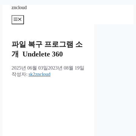
컨
zncloud
텐
메
츠
뉴
로
건
너
파일 복구 프로그램 소
뛰
기
개 Undelete 360
2025년 06월 03일
2023년 08월 19일
작성자:
sk2zncloud