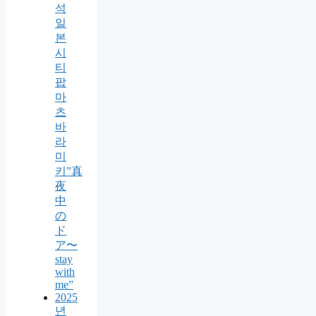
석
일
본
시
티
팝
마
츠
바
라
미
키”真
夜
中
の
ド
ア〜
stay
with
me”
2025
년