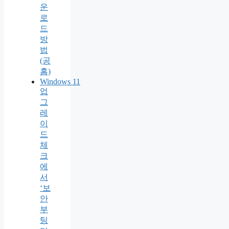
운
로
드
방
법
(공
홈)
Windows 11
업
그
레
이
드
체
크
에
서
‘보
안
부
팅