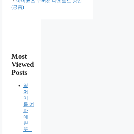
고
아이튠즈 구버전 다운로드 방법
리
(공홈)
Most
Viewed
Posts
영
어
이
름 여
자
예
쁜
뜻 –