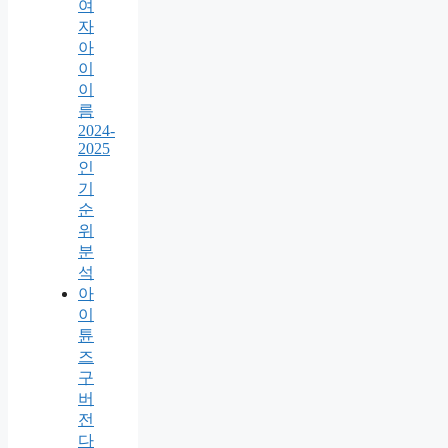
여
자
아
이
이
름
2024-
2025
인
기
순
위
분
석
아
이
튠
즈
구
버
전
다