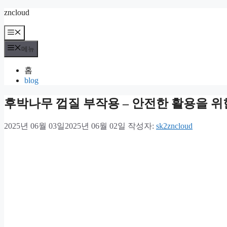
컨
zncloud
텐
메
츠
뉴
로
메뉴
건
너
홈
뛰
blog
기
후박나무 껍질 부작용 – 안전한 활용을 위
2025년 06월 03일
2025년 06월 02일
작성자:
sk2zncloud