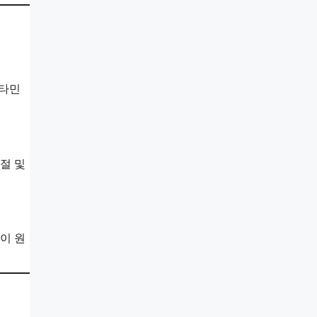
스타민
절 및
이 원