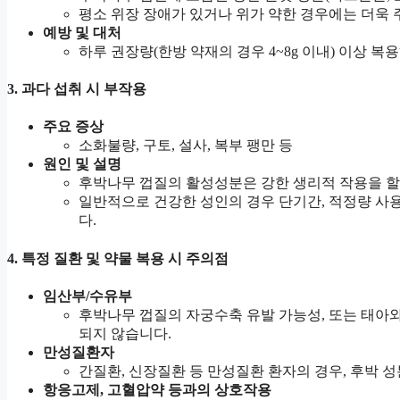
평소 위장 장애가 있거나 위가 약한 경우에는 더욱 
예방 및 대처
하루 권장량(한방 약재의 경우 4~8g 이내) 이상 
3.
과다 섭취 시 부작용
주요 증상
소화불량, 구토, 설사, 복부 팽만 등
원인 및 설명
후박나무 껍질의 활성성분은 강한 생리적 작용을 할
일반적으로 건강한 성인의 경우 단기간, 적정량 사
다.
4.
특정 질환 및 약물 복용 시 주의점
임산부/수유부
후박나무 껍질의 자궁수축 유발 가능성, 또는 태아
되지 않습니다.
만성질환자
간질환, 신장질환 등 만성질환 환자의 경우, 후박 성
항응고제, 고혈압약 등과의 상호작용