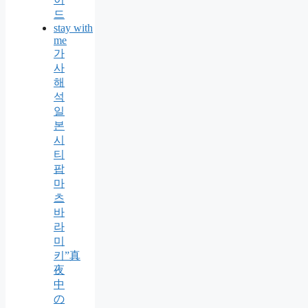
드
stay with
me
가
사
해
석
일
본
시
티
팝
마
츠
바
라
미
키”真
夜
中
の