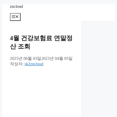
컨
zncloud
텐
메
츠
뉴
로
건
너
4월 건강보험료 연말정
뛰
기
산 조회
2025년 06월 03일
2023년 04월 05일
작성자:
sk2zncloud