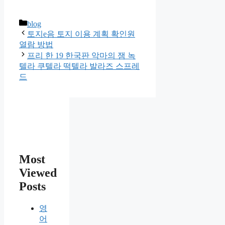
카
blog
테
토지e음 토지 이용 계획 확인원
고
열람 방법
리
프리 한 19 한국판 악마의 잼 녹
텔라 쿠텔라 떡텔라 발라즈 스프레
드
Most
Viewed
Posts
영
어