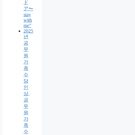
ド
ア〜
stay
with
me”
2025
년
공
무
원
가
족
수
당
인
상,
공
무
원
가
족
수