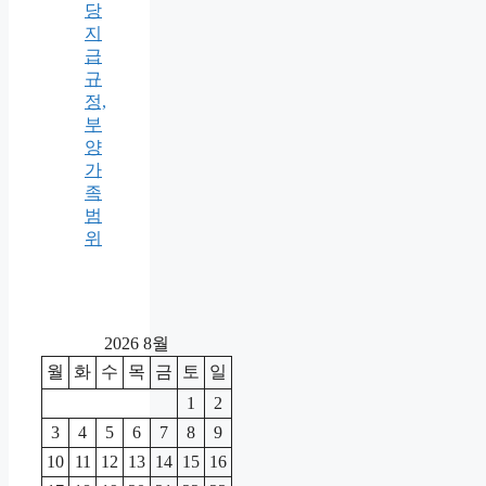
당
지
급
규
정,
부
양
가
족
범
위
2026 8월
월
화
수
목
금
토
일
1
2
3
4
5
6
7
8
9
10
11
12
13
14
15
16