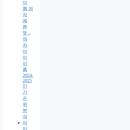
이
름 여
자
예
쁜
뜻 –
여
자
아
이
이
름
2024-
2025
인
기
순
위
분
석
아
이