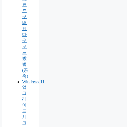
튠
즈
구
버
전
다
운
로
드
방
법
(공
홈)
Windows 11
업
그
레
이
드
체
크