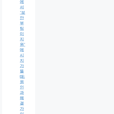
에
서
‘보
안
부
팅
미
지
원’
메
시
지
가
뜰
때:
원
인
과
해
결
가
이