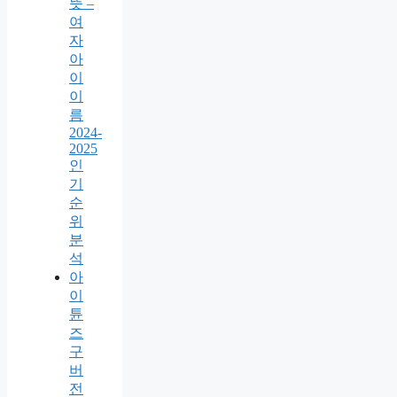
뜻 –
여
자
아
이
이
름
2024-
2025
인
기
순
위
분
석
아
이
튠
즈
구
버
전