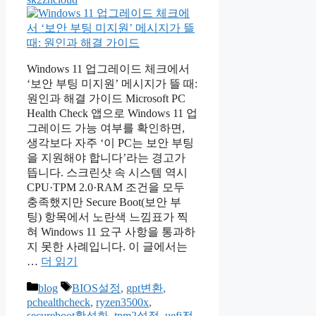
Windows 11 업그레이드 체크에서
‘보안 부팅 미지원’ 메시지가 뜰 때:
원인과 해결 가이드 Microsoft PC
Health Check 앱으로 Windows 11 업
그레이드 가능 여부를 확인하면,
생각보다 자주 ‘이 PC는 보안 부팅
을 지원해야 합니다’라는 경고가
뜹니다. 스크린샷 속 시스템 역시
CPU·TPM 2.0·RAM 조건을 모두
충족했지만 Secure Boot(보안 부
팅) 항목에서 노란색 느낌표가 찍
혀 Windows 11 요구 사항을 통과하
지 못한 사례입니다. 이 글에서는
…
더 읽기
카
태
blog
BIOS설정
,
gpt변환
,
테
그
pchealthcheck
,
ryzen3500x
,
secureboot활성화
,
tpm2설정
,
uefi전