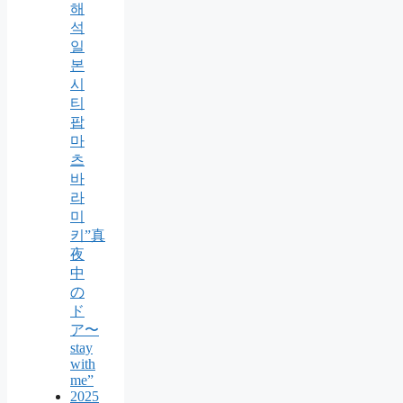
해
석
일
본
시
티
팝
마
츠
바
라
미
키”真
夜
中
の
ド
ア〜
stay
with
me”
2025