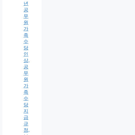
년
공
무
원
가
족
수
당
인
상,
공
무
원
가
족
수
당
지
급
규
정,