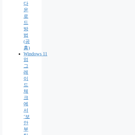
다
운
로
드
방
법
(공
홈)
Windows 11
업
그
레
이
드
체
크
에
서
‘보
안
부