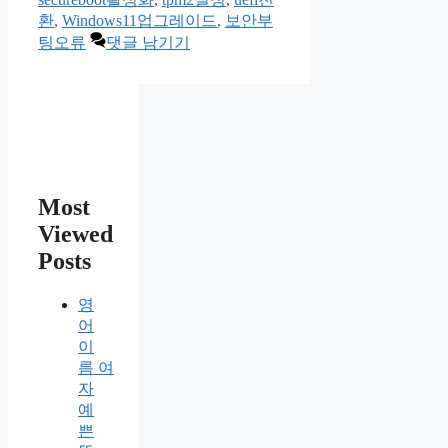
고
환
,
Windows11업그레이드
,
보안부
리
팅오류
댓글 남기기
Most
Viewed
Posts
영
어
이
름 여
자
예
쁜