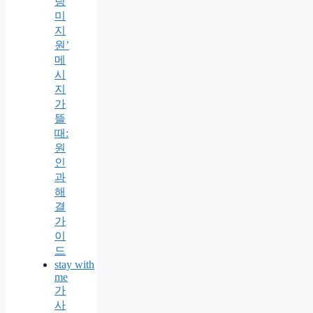
팅
미
지
원’
메
시
지
가
뜰
때:
원
인
과
해
결
가
이
드
stay with
me
가
사