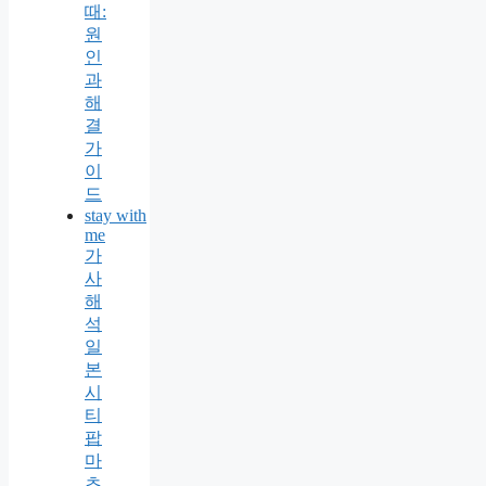
때:
원
인
과
해
결
가
이
드
stay with
me
가
사
해
석
일
본
시
티
팝
마
츠