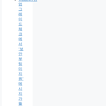
업
그
레
이
드
체
크
에
서
‘보
안
부
팅
미
지
원’
메
시
지
가
뜰