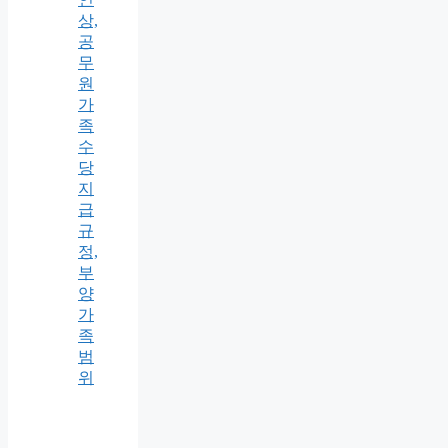
상,
공
무
원
가
족
수
당
지
급
규
정,
부
양
가
족
범
위